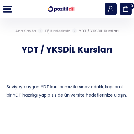
0
Ana Sayfa
Eğitimlerimiz
YDT / YKSDİL Kursları
Giriş Yap
Hesap Oluştur
YDT / YKSDİL Kursları
İngilizce
Almanca
Seviyeye uygun YDT kurslarımız ile sınav odaklı, kapsamlı
YDT (YKS DİL)
bir YDT hazırlığı yapıp siz de üniversite hedeflerinize ulaşın.
Çalışma Paketleri
Seviye Tespit Sınavı