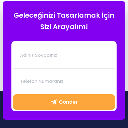
Ücretsiz Kaynaklar
Geleceğinizi Tasarlamak İçin
Sizi Arayalım!
Eğitmenlerimiz
Blog
Sıkça Sorulan Sorular
Aydınlatma Metni
İletişim
Gönder