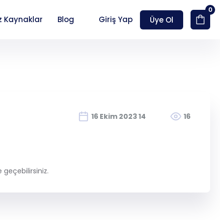
0
z Kaynaklar
Blog
Giriş Yap
Üye Ol
Hesap Oluştur
16 Ekim 2023 14
16
geçebilirsiniz.