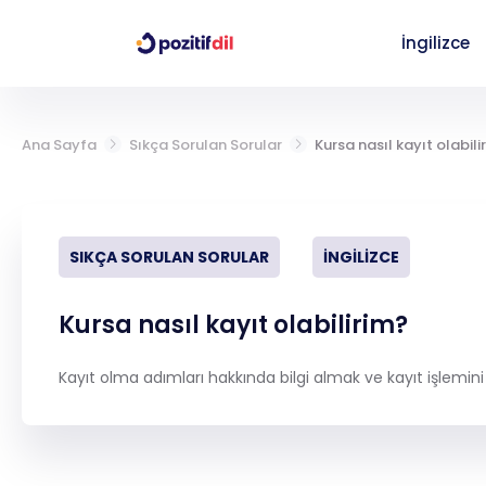
İngilizce
Giriş Yap
Ana Sayfa
Sıkça Sorulan Sorular
Kursa nasıl kayıt olabili
İngilizce
SIKÇA SORULAN SORULAR
İNGILIZCE
Almanca
Kursa nasıl kayıt olabilirim?
YDT (YKS DİL)
Kayıt olma adımları hakkında bilgi almak ve kayıt işlemini 
Çalışma Paketleri
Seviye Tespit Sınavı