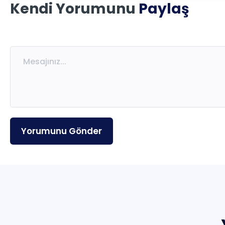
Kendi Yorumunu
Paylaş
Ücretsiz Kaynaklar
Eğitmenlerimiz
Sıkça Sorulan Sorular
İletişim
Yorumunu Gönder