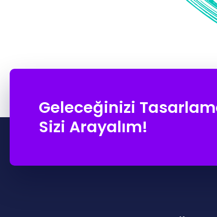
Geleceğinizi Tasarlam
Sizi Arayalım!