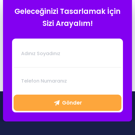
Ücretsiz Kaynaklar
Geleceğinizi Tasarlamak İçin
Sizi Arayalım!
Eğitmenlerimiz
Blog
Sıkça Sorulan Sorular
Aydınlatma Metni
İletişim
Gönder