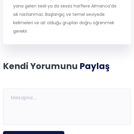
Ücretsiz Kaynaklar
yana gelen sesli ya da sessiz harflere Almanca'da
sık rastlanmaz. Başlangıç ve temel seviyede
kelimeleri ve ait olduğu grupları doğru öğrenmek
gerekir.
Eğitmenlerimiz
Blog
Sıkça Sorulan Sorular
Aydınlatma Metni
İletişim
Kendi Yorumunu
Paylaş