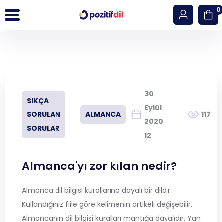
0
Giriş Yap
Hesap Oluştur
30
SIKÇA
İngilizce
Eylül
SORULAN
ALMANCA
117
2020
SORULAR
Almanca
12
YDT (YKS DİL)
Almanca'yı zor kılan nedir?
Çalışma Paketleri
Almanca dil bilgisi kurallarına dayalı bir dildir.
Kullandığınız fiile göre kelimenin artikeli değişebilir.
Seviye Tespit Sınavı
Almancanın dil bilgisi kuralları mantığa dayalıdır. Yan