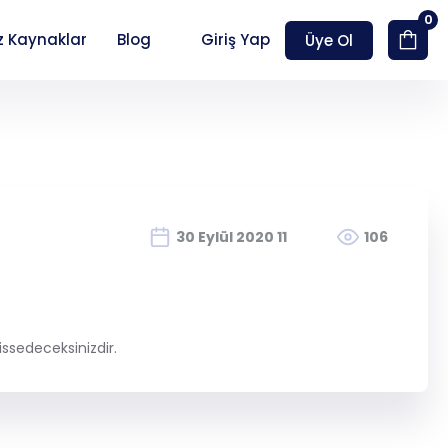
0
z Kaynaklar
Blog
Giriş Yap
Üye Ol
Hesap Oluştur
30 Eylül 2020 11
106
ssedeceksinizdir.