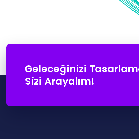
Geleceğinizi Tasarlam
Sizi Arayalım!