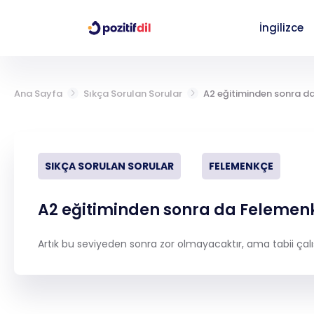
İngilizce
Giriş Yap
Ana Sayfa
Sıkça Sorulan Sorular
A2 eğitiminden sonra 
İngilizce
SIKÇA SORULAN SORULAR
FELEMENKÇE
Almanca
A2 eğitiminden sonra da Feleme
YDT (YKS DİL)
Artık bu seviyeden sonra zor olmayacaktır, ama tabii çalı
Çalışma Paketleri
Seviye Tespit Sınavı