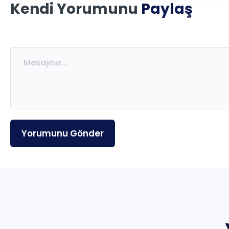
Kendi Yorumunu
Paylaş
Ücretsiz Kaynaklar
Eğitmenlerimiz
Sıkça Sorulan Sorular
İletişim
Yorumunu Gönder